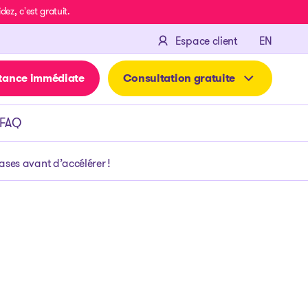
z, c'est gratuit.
ENGLIS
Espace client
EN
tance immédiate
Consultation gratuite
FAQ
ases avant d’accélérer !