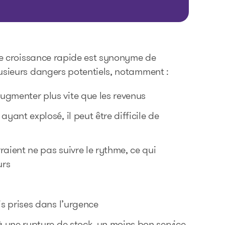
une croissance rapide est synonyme de
usieurs dangers potentiels, notamment :
ugmenter plus vite que les revenus
yant explosé, il peut être difficile de
raient ne pas suivre le rythme, ce qui
urs
is prises dans l’urgence
 à une rupture de stock, un moins bon service