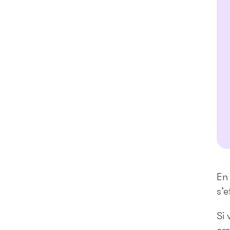
En 
s’e
Si 