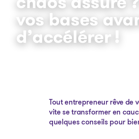
chaos assuré ?
vos bases ava
d’accélérer !
Tout entrepreneur rêve de v
vite se transformer en cauc
quelques conseils pour bie