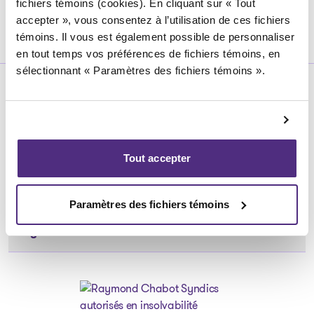
fichiers témoins (cookies). En cliquant sur « Tout
accepter », vous consentez à l’utilisation de ces fichiers
témoins. Il vous est également possible de personnaliser
en tout temps vos préférences de fichiers témoins, en
sélectionnant « Paramètres des fichiers témoins ».
Particulier
Outils
Entreprise
Tout accepter
Les solutions
Les solutions
À Propos
Articles et conseils
Paramètres des fichiers témoins
Articles et conseils
Notre équipe
À propos de nous
Légal
Notre équipe
Nos bureaux
Carrière
Nos bureaux
Politique de confidentialité
Témoignages
Médias
Dossiers publics
Politique des fichiers témoins
FAQ
Nous joindre