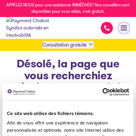
APPELEZ-NOUS pour une assistance IMMÉDIATE! Nos conseillers sont
disponibles pour vous aidez, c'est gratuit.
Assistance im
Ouvri
- page d’accueil
Consultation gratuite
Désolé, la page que
Prendre rendez-vous
vous recherchiez
1 438-858-6033
n’existe pas ou a été
déplacée.
SMS 1 514 878-0888
Ce site web utilise des fichiers témoins.
Afin de vous offrir une expérience de navigation
Retour à la page d'accueil
personnalisée et optimale, notre site Internet utilise des